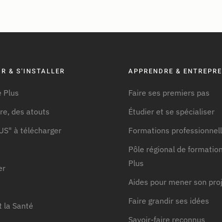
R & S'INSTALLER
APPRENDRE & ENTREPR
 Plus
Faire ses premiers pas
ire, des atouts
Étudier et se spécialiser
US" à télécharger
Formations professionnel
Pôle régional de formation
Plus
er
Aides pour mener son pro
Faire grandir ses idées
t la Santé
Savoir-faire reconnus