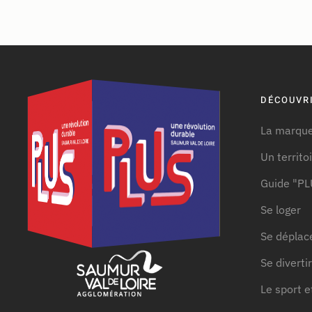
DÉCOUVRI
La marque
Un territo
Guide "PL
Se loger
Se déplac
Se divertir
Le sport e