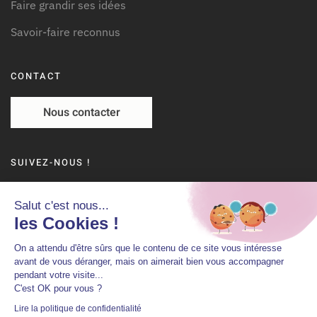
Faire grandir ses idées
Savoir-faire reconnus
CONTACT
Nous contacter
SUIVEZ-NOUS !
Salut c'est nous...
les Cookies !
On a attendu d'être sûrs que le contenu de ce site vous intéresse
©
2026
Plus Saumur Val de Loire. Tous droits réservés.
avant de vous déranger, mais on aimerait bien vous accompagner
pendant votre visite...
Mentions légales
Politique de confidentialié
C'est OK pour vous ?
Lire la politique de confidentialité