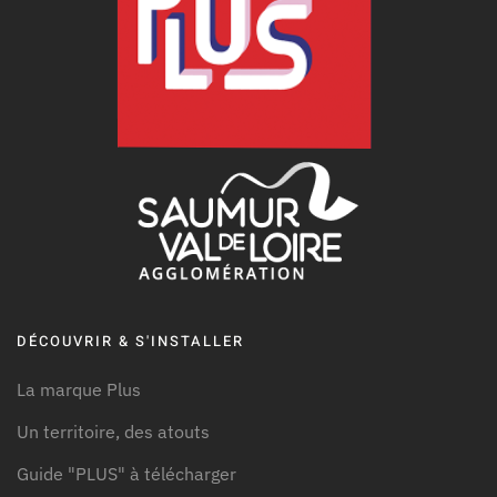
DÉCOUVRIR & S'INSTALLER
La marque Plus
Un territoire, des atouts
Guide "PLUS" à télécharger