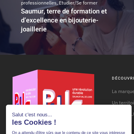
professionnelles
,
Etudier/Se former
Saumur, terre de formation et
d’excellence en bijouterie-
joaillerie
DÉCOUVRI
La marque
Un territo
Guide "PL
Salut c'est nous...
les Cookies !
Se loger
On a attendu d'être sûrs que le contenu de ce site vous intéresse