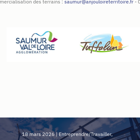
ercialisation des terrains :
saumur@anjouloireterritoire.fr
- 
18 mars 2026
|
Entreprendre/Travailler
,