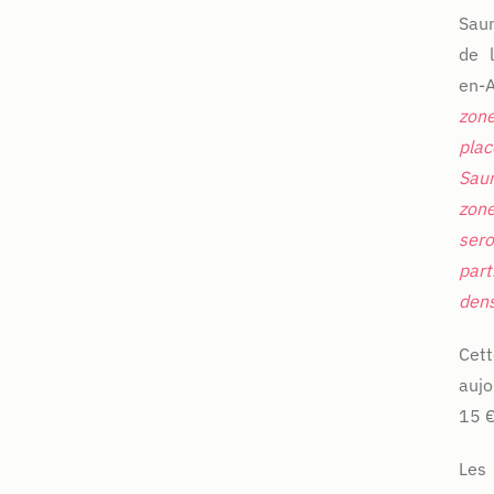
Sau
de l
en-
zon
pla
Sau
zon
ser
par
dens
Cett
aujo
15 
Les