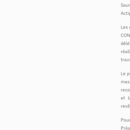
Saum
Acti
Les 
CON
dél
réal
tra
Le p
mas
reco
et 
revê
Pou
Pré