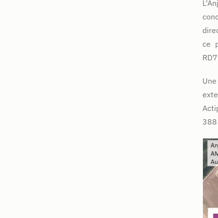
L'An
conc
dire
ce p
RD76
Une 
exte
Acti
388