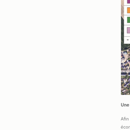
Une 
Afin
écon