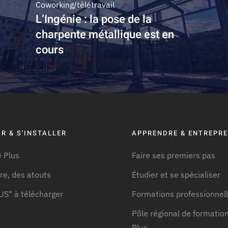
Coworking/télétravail
L’Ingénie : la pose de la
charpente métallique est en
cours
R & S'INSTALLER
APPRENDRE & ENTREPR
 Plus
Faire ses premiers pas
ire, des atouts
Étudier et se spécialiser
US" à télécharger
Formations professionnel
Pôle régional de formation
Plus