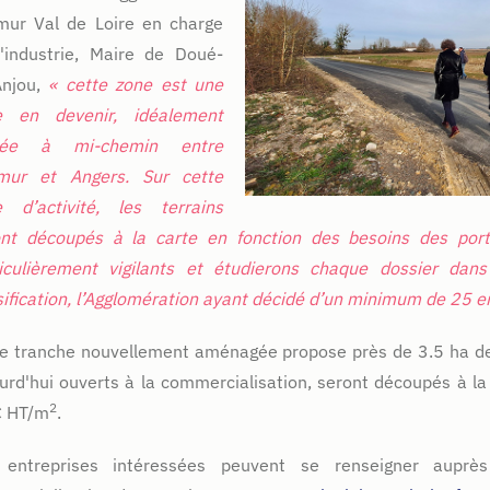
mur Val de Loire en charge
'industrie, Maire de Doué-
Anjou,
« cette zone est une
e en devenir, idéalement
cée à mi-chemin entre
mur et Angers. Sur cette
e d’activité, les terrains
ont découpés à la carte en fonction des besoins des port
ticulièrement vigilants et étudierons chaque dossier dan
ification, l’Agglomération ayant décidé d’un minimum de 25 em
e tranche nouvellement aménagée propose près de 3.5 ha de s
urd'hui ouverts à la commercialisation, seront découpés à l
2
€ HT/m
.
 entreprises intéressées peuvent se renseigner auprè