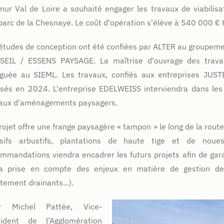
ur Val de Loire a souhaité engager les travaux de viabilisa
parc de la Chesnaye. Le coût d'opération s'élève à 540 000 € 
études de conception ont été confiées par ALTER au groupeme
SEIL / ESSENS PAYSAGE. La maîtrise d'ouvrage des trava
éguée au SIEML. Les travaux, confiés aux entreprises JUS
isés en 2024. L'entreprise EDELWEISS interviendra dans le
vaux d'aménagements paysagers.
rojet offre une frange paysagère « tampon » le long de la ro
sifs arbustifs, plantations de haute tige et de noue
mmandations viendra encadrer les futurs projets afin de gara
la prise en compte des enjeux en matière de gestion des 
tement drainants...).
r Michel Pattée, Vice-
sident de l’Agglomération